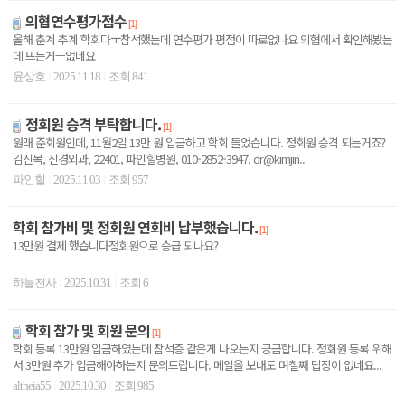
의협연수평가점수
[1]
올해 춘계 추계 학회다ㅜ참석했는데 연수평가 평점이 따로없나요 의협에서 확인해봤는
데 뜨는게ㅡ없네요
윤상호
2025.11.18
조회 841
|
|
정회원 승격 부탁합니다.
[1]
원래 준회원인데, 11월2일 13만 원 입금하고 학회 들었습니다. 정회원 승격 되는거죠?
김진목, 신경외과, 22401, 파인힐병원, 010-2852-3947, dr@kimjin..
파인힐
2025.11.03
조회 957
|
|
학회 참가비 및 정회원 연회비 납부했습니다.
[1]
13만원 결제 했습니다정회원으로 승급 되나요?
하늘천사
2025.10.31
조회 6
|
|
학회 참가 및 회원 문의
[1]
학회 등록 13만원 입금하였는데 참석증 같은게 나오는지 긍금합니다. 정회원 등록 위해
서 3만원 추가 입금해야하는지 문의드립니다. 메일을 보내도 며칠째 답장이 없네요...
altheia55
2025.10.30
조회 985
|
|