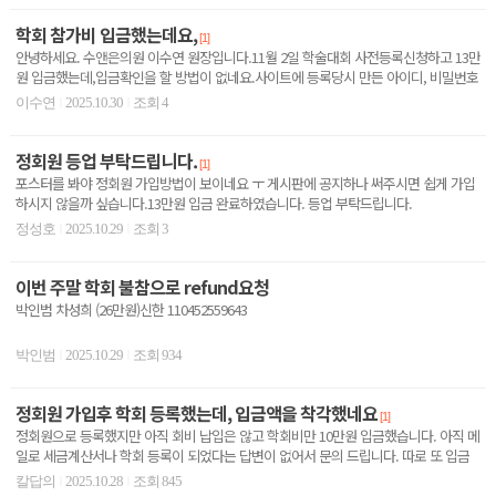
학회 참가비 입금했는데요,
[1]
안녕하세요. 수앤은의원 이수연 원장입니다.11월 2일 학술대회 사전등록신청하고 13만
원 입금했는데,입금확인을 할 방법이 없네요.사이트에 등록당시 만든 아이디, 비밀번호
로 로그인이 ..
이수연
2025.10.30
조회 4
|
|
정회원 등업 부탁드립니다.
[1]
포스터를 봐야 정회원 가입방법이 보이네요 ㅜ 게시판에 공지하나 써주시면 쉽게 가입
하시지 않을까 싶습니다.13만원 입금 완료하였습니다. 등업 부탁드립니다.
정성호
2025.10.29
조회 3
|
|
이번 주말 학회 불참으로 refund요청
박인범 차성희 (26만원)신한 110452559643
박인범
2025.10.29
조회 934
|
|
정회원 가입후 학회 등록했는데, 입금액을 착각했네요
[1]
정회원으로 등록했지만 아직 회비 납입은 않고 학회비만 10만원 입금했습니다. 아직 메
일로 세금계산서나 학회 등록이 되었다는 답변이 없어서 문의 드립니다. 따로 또 입금
해야할것과 같..
칼답의
2025.10.28
조회 845
|
|