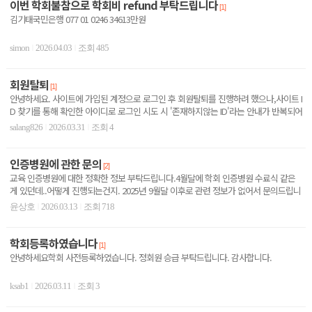
이번 학회불참으로 학회비 refund 부탁드립니다
[1]
김기태국민은행 077 01 0246 34613만원
simon
2026.04.03
조회 485
|
|
회원탈퇴
[1]
안녕하세요. 사이트에 가입된 계정으로 로그인 후 회원탈퇴를 진행하려 했으나,사이트 I
D 찾기를 통해 확인한 아이디로 로그인 시도 시 '존재하지않는 ID'라는 안내가 반복되어
문의드..
salang826
2026.03.31
조회 4
|
|
인증병원에 관한 문의
[2]
교육 인증병원에 대한 정확한 정보 부탁드립니다.4월달에 학회 인증병원 수료식 같은
게 있던데..어떻게 진행되는건지. 2025년 9월달 이후로 관련 정보가 없어서 문의드립니
다.
윤상호
2026.03.13
조회 718
|
|
학회등록하였습니다
[1]
안녕하세요학회 사전등록하였습니다. 정회원 승급 부탁드립니다. 감사합니다.
ksab1
2026.03.11
조회 3
|
|