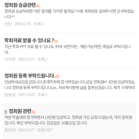
정회원 승급관련
[1]
정회원 승급하려면 어떤 절차를 거치면 될까요? 비용 계좌번호 알려주시면 감사하곘습
니다^^
민민
2025.12.19
조회 2
|
|
학회자료 받을 수 있나요 ?
[1]
지난 학회 PPT 자료 볼 수 있나요 ?PDF 버전이든.. 뭐든가능하면, 메일로 부탁드립니
다.
스맛트
2025.12.13
조회 2
|
|
정회원 등록 부탁드립니다.
[2]
안녕하세요임윤섭입니다.춘계학회에 참석하였습니다.금일 연회원비 3만원 입급하였습
니다.정회원 등록 부탁드립니다.ps. 자유게시판에 글을 잘못남겼습니다. 제가 삭제하려
니 안되니, 삭제 ..
임윤섭
2025.12.03
조회 3
|
|
정회원 관련
[1]
저번 학술대회 참가하면서 13만원 입금하고. 정회원 가입 요청 드렸는데, 아직 준회원
입니다. 확인 부탁드립니다. 입금일은 10월21일 입니다.
토리파
2025.11.27
조회 1027
|
|