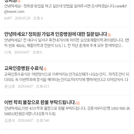
[1]
안녕하세요~ 정회원 등업을 하고 싶은데 방법을 알려주시면 감사하겠습니다.ranielbf
@naver.com
led97
2026.05.20
조회 4
|
|
안녕하세요? 정회원 가입과 인증병원에 대한 질문입니다
[1]
안녕하세요? 전 대구시 달서구 죽전네거리에 위치한 오상호재활의학과의원입니다. (면
허 번호 48161, 재활의학과 전문의 519, ) 1. 전 작년 춘계와 추계 모두 참여하였으..
다윗
2026.04.07
조회 6
|
|
교육인증병원 수료식
[1]
교육인증수료식은 어떤형식으로 이루어지는건가요상패가 나오는건지.. 자격조건이 되
더라도 꼭 이번학회에 참석을 해야되는건지요?마지막에 행하여진다고 되어있어서. 다
른 일정과 겹쳐서 미리 ..
윤상호
2026.04.07
조회 615
|
|
이번 학회 불참으로 환불 부탁드립니다.
[1]
안녕하세요,이번 4/19 학회 불참으로 환불 부탁드립니다. 김종석우리은행 1002-936-26
568510만원감사합니다김종석 드림.
김종석
2026.04.07
조회 540
|
|