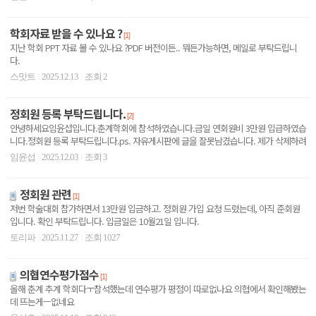
학회자료 받을 수 있나요 ?
[1]
지난 학회 PPT 자료 볼 수 있나요 ?PDF 버전이든.. 뭐든가능하면, 메일로 부탁드립니
다.
스맛트
2025.12.13
조회 2
|
|
정회원 등록 부탁드립니다.
[2]
안녕하세요임윤섭입니다.춘계학회에 참석하였습니다.금일 연회원비 3만원 입급하였습
니다.정회원 등록 부탁드립니다.ps. 자유게시판에 글을 잘못남겼습니다. 제가 삭제하려
니 안되니, 삭제 ..
임윤섭
2025.12.03
조회 3
|
|
정회원 관련
[1]
저번 학술대회 참가하면서 13만원 입금하고. 정회원 가입 요청 드렸는데, 아직 준회원
입니다. 확인 부탁드립니다. 입금일은 10월21일 입니다.
토리파
2025.11.27
조회 1027
|
|
의협연수평가점수
[1]
올해 춘계 추계 학회다ㅜ참석했는데 연수평가 평점이 따로없나요 의협에서 확인해봤는
데 뜨는게ㅡ없네요