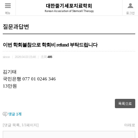
대한줄기세포치료학회
Korean Association of Stemcell Therapy
메뉴
로그인
질문과답변
이번 학회불참으로 학회비 refund 부탁드립니다
simon
조회
|
2026.04.03 15:46
|
485
김기태
국민은행 077 01 0246 346
13만원
목록으로
댓글
1
개