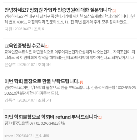
안녕하세요? 정회원 가입과 인증병원에 대한 질문입니다
[1]
안녕하세요? 전 대구시 달서구 죽전네거리에 위치한 오상호재활의학과의원입니다. (면
허 번호 48161, 재활의학과 전문의 519, ) 1. 전 작년 춘계와 추계 모두 참여하였으..
다윗
2026.04.07
조회 6
|
|
교육인증병원 수료식
[1]
교육인증수료식은 어떤형식으로 이루어지는건가요상패가 나오는건지.. 자격조건이 되
더라도 꼭 이번학회에 참석을 해야되는건지요?마지막에 행하여진다고 되어있어서. 다
른 일정과 겹쳐서 미리 ..
윤상호
2026.04.07
조회 616
|
|
이번 학회 불참으로 환불 부탁드립니다.
[1]
안녕하세요,이번 4/19 학회 불참으로 환불 부탁드립니다. 김종석우리은행 1002-936-26
568510만원감사합니다김종석 드림.
김종석
2026.04.07
조회 541
|
|
이번 학회불참으로 학회비 refund 부탁드립니다
[1]
김기태국민은행 077 01 0246 34613만원
simon
2026.04.03
조회 486
|
|