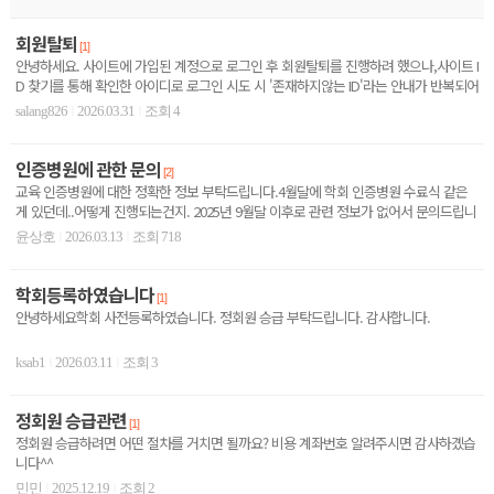
회원탈퇴
[1]
안녕하세요. 사이트에 가입된 계정으로 로그인 후 회원탈퇴를 진행하려 했으나,사이트 I
D 찾기를 통해 확인한 아이디로 로그인 시도 시 '존재하지않는 ID'라는 안내가 반복되어
문의드..
salang826
2026.03.31
조회 4
|
|
인증병원에 관한 문의
[2]
교육 인증병원에 대한 정확한 정보 부탁드립니다.4월달에 학회 인증병원 수료식 같은
게 있던데..어떻게 진행되는건지. 2025년 9월달 이후로 관련 정보가 없어서 문의드립니
다.
윤상호
2026.03.13
조회 718
|
|
학회등록하였습니다
[1]
안녕하세요학회 사전등록하였습니다. 정회원 승급 부탁드립니다. 감사합니다.
ksab1
2026.03.11
조회 3
|
|
정회원 승급관련
[1]
정회원 승급하려면 어떤 절차를 거치면 될까요? 비용 계좌번호 알려주시면 감사하곘습
니다^^
민민
2025.12.19
조회 2
|
|