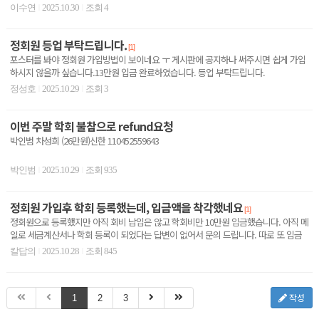
로 로그인이 ..
이수연
2025.10.30
조회 4
|
|
정회원 등업 부탁드립니다.
[1]
포스터를 봐야 정회원 가입방법이 보이네요 ㅜ 게시판에 공지하나 써주시면 쉽게 가입
하시지 않을까 싶습니다.13만원 입금 완료하였습니다. 등업 부탁드립니다.
정성호
2025.10.29
조회 3
|
|
이번 주말 학회 불참으로 refund요청
박인범 차성희 (26만원)신한 110452559643
박인범
2025.10.29
조회 935
|
|
정회원 가입후 학회 등록했는데, 입금액을 착각했네요
[1]
정회원으로 등록했지만 아직 회비 납입은 않고 학회비만 10만원 입금했습니다. 아직 메
일로 세금계산서나 학회 등록이 되었다는 답변이 없어서 문의 드립니다. 따로 또 입금
해야할것과 같..
칼답의
2025.10.28
조회 845
|
|
작성
1
2
3