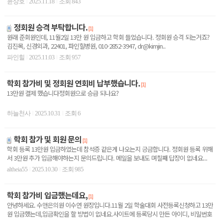
윤상호
2025.11.18
조회 843
|
|
정회원 승격 부탁합니다.
[1]
원래 준회원인데, 11월2일 13만 원 입금하고 학회 들었습니다. 정회원 승격 되는거죠?
김진목, 신경외과, 22401, 파인힐병원, 010-2852-3947, dr@kimjin..
파인힐
2025.11.03
조회 957
|
|
학회 참가비 및 정회원 연회비 납부했습니다.
[1]
13만원 결제 했습니다정회원으로 승급 되나요?
하늘천사
2025.10.31
조회 6
|
|
학회 참가 및 회원 문의
[1]
학회 등록 13만원 입금하였는데 참석증 같은게 나오는지 긍금합니다. 정회원 등록 위해
서 3만원 추가 입금해야하는지 문의드립니다. 메일을 보내도 며칠째 답장이 없네요...
altheia55
2025.10.30
조회 985
|
|
학회 참가비 입금했는데요,
[1]
안녕하세요. 수앤은의원 이수연 원장입니다.11월 2일 학술대회 사전등록신청하고 13만
원 입금했는데,입금확인을 할 방법이 없네요.사이트에 등록당시 만든 아이디, 비밀번호