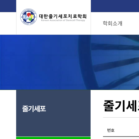
학회소개
인사말
임원명단
학회위치
인증병원
줄기세
줄기세포
번호