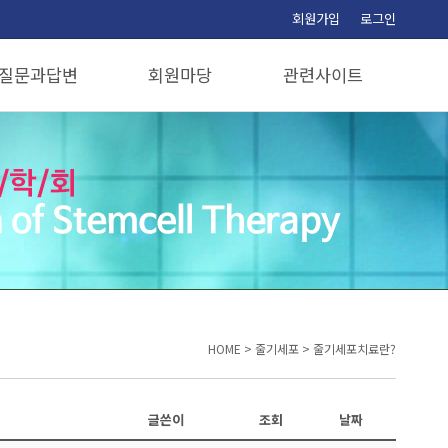
회원가입
로그인
질문과답변
회원마당
관련사이트
질문과답변
공지사항
관련사이트
보도자료
자유게시판
포토갤러리
정회원공간
임원공간
HOME
>
줄기세포
>
줄기세포치료란?
글쓴이
조회
날짜