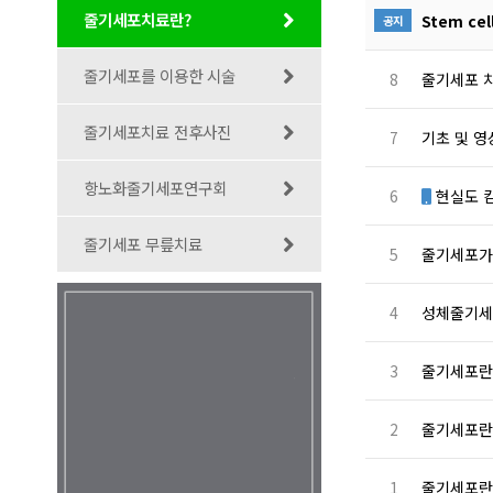
줄기세포치료란?
Stem cel
공지
줄기세포를 이용한 시술
8
줄기세포 
줄기세포치료 전후사진
7
기초 및 영
항노화줄기세포연구회
6
현실도 
줄기세포 무릎치료
5
줄기세포가
4
성체줄기세
3
줄기세포란?
2
줄기세포란?
1
줄기세포란?