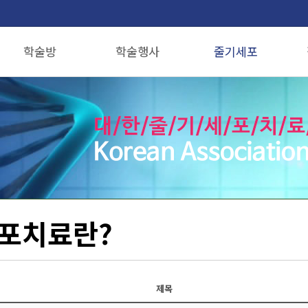
학술방
학술행사
줄기세포
논문기고안내
행사안내
줄기세포치료란?
논문투고
학회동영상
줄기세포를 이용한 시술
줄기세포연구회
줄기세포치료 전후사진
항노화줄기세포연구회
줄기세포 무릎치료
포치료란?
제목