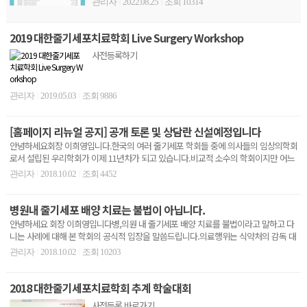
관리자
2022.08.25
조회 10314
|
|
2019 대한줄기세포치료학회 Live Surgery Workshop
사전등록하기
관리자
2019.05.03
조회 9886
|
|
[홈페이지 리뉴얼 공지] 공개 토론 및 상담란 신설예정입니다
안녕하세요회장 이희영입니다.한국의 여러 줄기세포 학회들 중에 의사들의 임상의학회
로서 설립된 우리학회가 이제 11년차가 되고 있습니다.비교적 소수의 학회이지만 어느
덧 줄기세포치료 의..
관리자
2018.10.02
조회 4452
|
|
병원내 줄기세포 배양 치료는 불법이 아닙니다.
안녕하세요 회장 이희영입니다병,의원 내 줄기세포 배양 치료를 불법이라고 말하고 다
니는 사례에 대해 본 학회의 공식적 입장을 말씀드립니다.의료행위는 식약처의 감독 대
상도 아니고 치료..
관리자
2018.10.02
조회 10203
|
|
2018 대한줄기세포치료학회 추계 학술대회
사전등록 바로가기