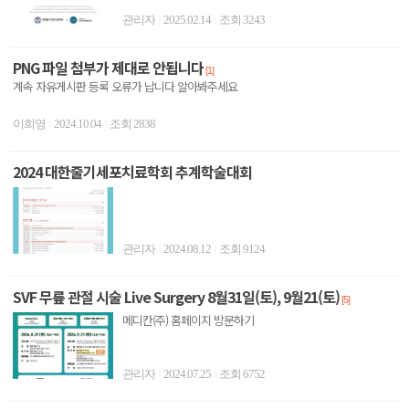
관리자
2025.02.14
조회 3243
|
|
PNG 파일 첨부가 제대로 안됩니다
[1]
계속 자유게시판 등록 오류가 납니다 알아봐주세요
이희영
2024.10.04
조회 2838
|
|
2024 대한줄기세포치료학회 추계학술대회
관리자
2024.08.12
조회 9124
|
|
SVF 무릎 관절 시술 Live Surgery 8월31일(토), 9월21(토)
[5]
메디칸(주) 홈페이지 방문하기
관리자
2024.07.25
조회 6752
|
|