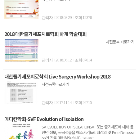
관리자
2018.08.29
조회 12370
|
|
2018 대한줄기세포치료학회 하계 학술대회
사전등록 바로가기
관리자
2018.06.12
조회 87014
|
|
대한줄기세포치료학회 Live Surgery Workshop 2018
사전등록바로가기
관리자
2017.11.14
조회 26715
|
|
메디칸학회-SVF Evolution of Isolation
SVFEVOLUTION OF ISOLATIONSVF 또는 줄기세포에 대해 몰
랐던 정보, 궁금점들을 해소시켜드리려강의 및 Free Discussi
on의 장을 마련하였습니다.STEMC..