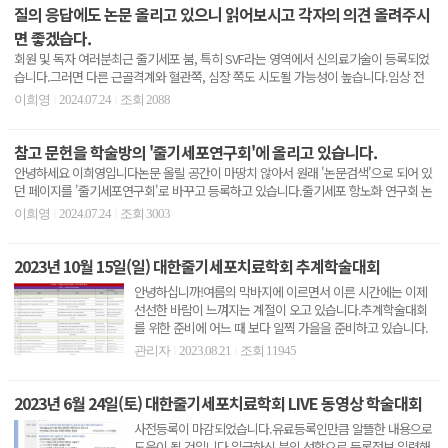
질의 응답에도 논문 올리고 있으니 읽어보시고 각자의 의견 올려주시
면 좋겠습다.
회원 및 독자 여러분최근 줄기세포 붐, 특히 SVF라는 영역에서 신의료기술이 등록되었
습니다.그러면 다른 근골격계와 혈관쪽, 심장 쪽도 시도될 가능성이 높습니다.임상 전
초에서는 대학..
이희영
2024.07.24
조회 2088
|
|
참고 문헌을 학술방의 '줄기세포연구회'에 올리고 있습니다.
안녕하세요 이희영입니다논문 올릴 공간이 마땅치 않아서 원래 '논문검색'으로 되어 있
던 페이지를 '줄기세포연구회'로 바꾸고 등록하고 있습니다.줄기세포 항노화 연구회 논
문 리딩 자료도..
이희영
2024.07.24
조회 3003
|
|
2023년 10월 15일(일) 대한줄기세포치료학회 추계학술대회
안녕하십니까!여름의 막바지에 이르면서 이른 시간에는 이제
선선한 바람이 느껴지는 계절이 오고 있습니다.추계학술대회
를 위한 준비에 어느 때 보다 일찍 가을을 준비하고 있습니다.
첨부한..
관리자
2023.08.21
조회 11945
|
|
2023년 6월 24일(토) 대한줄기세포치료학회 LIVE 동영상 학술대회
사전등록이 마감되었습니다.유료등록인만큼 알뜰한 내용으로
도움이 될 것입니다.입금하신 분의 성함으로 등록정보 입력해