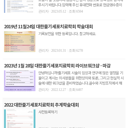
주시기 바랍니다.입력해 주신 휴대전화 번호로 현금영수증이
발행됩니..
관리자
2023.05.12
조회 6594
|
|
2019년 11월24일 대한줄기세포치료학회 학술대회
기록보전을 위한 등록입니다. 참고하세요.
관리자
2023.01.31
조회 6278
|
|
2023년 1월 28일 대한줄기세포치료학회 라이브워크샵 - 마감
안녕하십니까!줄기세포 시술의 임상과 연구에 많은 열정을 기
울이고 계시는 의사분들을 위한상의와 토론, 그리고 현실적 시
술에 대한 워크샵을 준비하였습니다.골수와 지방조직에서 채
취한 S..
관리자
2022.12.27
조회 6497
|
|
2022 대한줄기세포치료학회 추계학술대회
사전등록하기