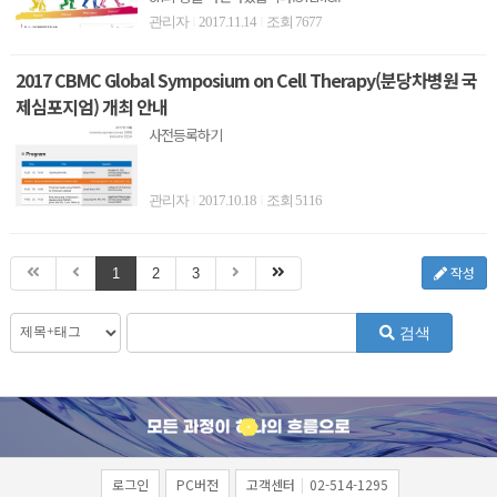
관리자
2017.11.14
조회 7677
|
|
2017 CBMC Global Symposium on Cell Therapy(분당차병원 국
제심포지엄) 개최 안내
사전등록하기
관리자
2017.10.18
조회 5116
|
|
작성
1
2
3
검색
로그인
PC버전
고객센터
|
02-514-1295