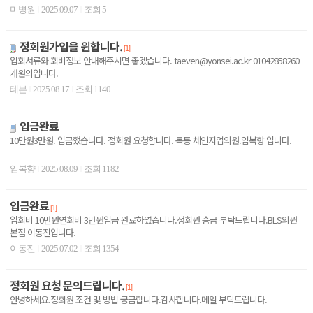
만을 채취하여 배양한..
미병원
2025.09.07
조회 5
|
|
정회원가입을 윈합니다.
[1]
입회서류와 회비정보 안내해주시면 좋겠습니다. taeven@yonsei.ac.kr 01042858260
개원의입니다.
테븐
2025.08.17
조회 1140
|
|
입금완료
10만원3만원. 입금했습니다. 정회원 요청합니다. 목동 체인지업의원.임복향 입니다.
임복향
2025.08.09
조회 1182
|
|
입금완료
[1]
입회비 10만원연회비 3만원입금 완료하였습니다.정회원 승급 부탁드립니다.BLS의원
본점 이동진입니다.
이동진
2025.07.02
조회 1354
|
|
정회원 요청 문의드립니다.
[1]
안녕하세요.정회원 조건 및 방법 궁금합니다.감사합니다.메일 부탁드립니다.