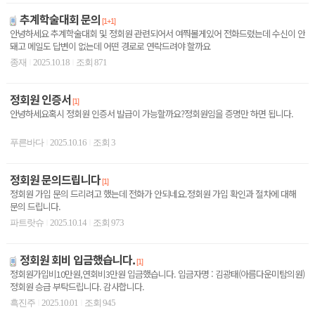
추계학술대회 문의
[1+1]
안녕하세요 추계학술대회 및 정회원 관련되어서 여쭤볼게있어 전화드렸는데 수신이 안
돼고 메일도 답변이 없는데 어떤 경로로 연락드려야 할까요
종재
2025.10.18
조회 871
|
|
정회원 인증서
[1]
안녕하세요혹시 정회원 인증서 발급이 가능할까요?정회원임을 증명만 하면 됩니다.
푸른바다
2025.10.16
조회 3
|
|
정회원 문의드립니다
[1]
정회원 가입 문의 드리려고 했는데 전화가 안되네요.정회원 가입 확인과 절차에 대해
문의 드립니다.
파트랏슈
2025.10.14
조회 973
|
|
정회원 회비 입금했습니다.
[1]
정회원가입비10만원,연회비3만원 입금했습니다. 입금자명 : 김광태(아름다운미탐의원)
정회원 승급 부탁드립니다. 감사합니다.
흑진주
2025.10.01
조회 945
|
|