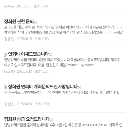
drethan
2025.06.25
조회 1399
|
|
정회원 관련 문의
[1]
로그인을 해도 계속 로그인이 안되는 문제로 확인이 안되어서 게시글로 문의드립니다.
학술대회 참석 및 연회비(3만원) 입금 하고 이전 정회원 신청글남겼었습니다. 비공개글
도 계속 비밀..
정용환
2025.06.15
조회 1293
|
|
연회비 이체드렸습니다
[1]
안녕하세요 방금 연회비 3만원 이체 드렸습니다 학술대회는 등록했었습니다. 정회원
여부 확인부탁드립니다. 이름: 한성진 이메일: trainer133@naver..
lcc2000
2025.06.13
조회 1231
|
|
정회원 연회비 계좌문의드린사람입니다
[2]
제 질문에도 답변부탁드립니다 ^^ 연회비 계좌 알려주십시오 정회원 가입원합니다.
한성진
2025.06.05
조회 1250
|
|
정회원 승급 요청드립니다
[1]
안녕하세요금번 춘계학술대회참석후, 6월 4일 국민은행 059401-04-256370 계좌로 연