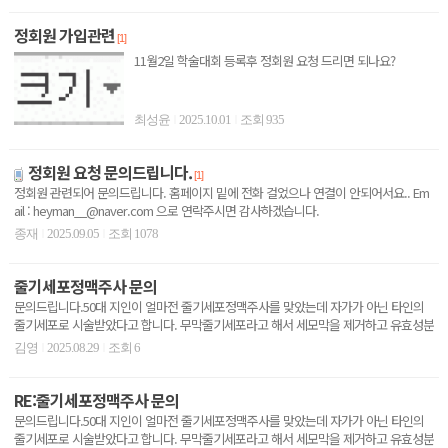
정회원 가입관련
[1]
11월2일 학술대회 등록후 정회원 요청 드리면 되나요?
최성윤
2025.10.01
조회 935
|
|
정회원 요청 문의드립니다.
[1]
정회원 관련되어 문의드립니다. 홈페이지 밑에 전화 걸었으나 연결이 안되어서요.. Em
ail : heyman__@naver.com 으로 연락주시면 감사하겠습니다.
종재
2025.09.05
조회 1078
|
|
줄기세포정맥주사 문의
문의드립니다.50대 지인이 얼마전 줄기세포정맥주사를 맞았는데 자가가 아닌 타인의
줄기세포로 시술받았다고 합니다. 무막줄기세포라고 해서 세모막을 제거하고 유효성분
만을 채취하여 배양한..
김영
2025.08.29
조회 6
|
|
RE:줄기세포정맥주사 문의
문의드립니다.50대 지인이 얼마전 줄기세포정맥주사를 맞았는데 자가가 아닌 타인의
줄기세포로 시술받았다고 합니다. 무막줄기세포라고 해서 세모막을 제거하고 유효성분