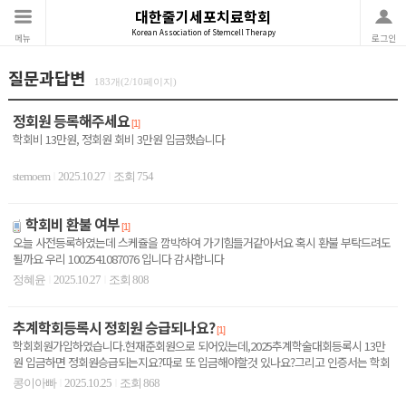
대한줄기세포치료학회
Korean Association of Stemcell Therapy
메뉴
로그인
질문과답변
183개(2/10페이지)
정회원 등록해주세요
[1]
학회비 13만원, 정회원 회비 3만원 입금했습니다
stemoem
2025.10.27
조회 754
|
|
학회비 환불 여부
[1]
오늘 사전등록하였는데 스케쥴을 깜박하여 가기힘들거같아서요 혹시 환불 부탁드려도
될까요 우리 1002541087076 입니다 감사합니다
정혜윤
2025.10.27
조회 808
|
|
추계학회등록시 정회원 승급되나요?
[1]
학회회원가입하였습니다.현재준회원으로 되어있는데,2025추계학술대회등록시 13만
원 입금하면 정회원승급되는지요?따로 또 입금해야할것 있나요?그리고 인증서는 학회
한번더 수강해야 발급..
콩이아빠
2025.10.25
조회 868
|
|