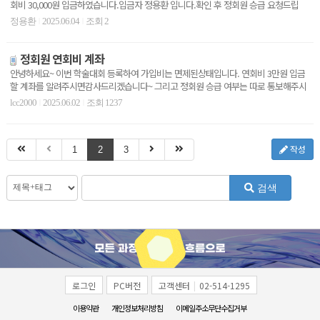
회비 30,000원 입금하였습니다.입금자 정용환 입니다.확인 후 정회원 승급 요청드립
니..
정용환
2025.06.04
조회 2
|
|
정회원 연회비 계좌
안녕하세요~ 이번 학술대회 등록하여 가입비는 면제된상태입니다. 연회비 3만원 입금
할 계좌를 알려주시면감사드리겠습니다~ 그리고 정회원 승급 여부는 따로 통보해주시
는지 확인방법도..
lcc2000
2025.06.02
조회 1237
|
|
작성
1
2
3
검색
로그인
PC버전
고객센터
|
02-514-1295
이용약관
개인정보처리방침
이메일주소무단수집거부